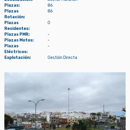
Plazas:
86
Plazas
86
Rotación:
Plazas
0
Residentes:
Plazas PMR:
-
Plazas Motos:
-
Plazas
-
Eléctricos:
Explotación:
Gestión Directa