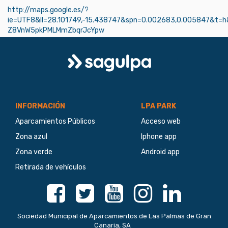
http://maps.google.es/?
ie=UTF8&ll=28.101749,-15.438747&spn=0.002683,0.005847&t
Z8VnW5pkPMLMmZbqrJcYpw
Logo
Sagulpa
INFORMACIÓN
LPA PARK
Aparcamientos Públicos
Acceso web
Zona azul
Iphone app
Zona verde
Android app
Retirada de vehículos
Facebook
Twitter
Youtube
Instagram
Linkedin
Sociedad Municipal de Aparcamientos de Las Palmas de Gran
Canaria, SA