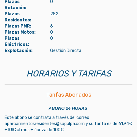
Plazas
0
Rotación:
Plazas
282
Residentes:
Plazas PMR:
6
Plazas Motos:
0
Plazas
0
Eléctricos:
Explotación:
Gestión Directa
HORARIOS Y TARIFAS
Tarifas Abonados
ABONO 24 HORAS
Este abono se contrata a través del correo
aparcamientosresidentes@sagulpa.com
y su tarifa es de 61,94€
+ IGIC al mes + fianza
de 100€.