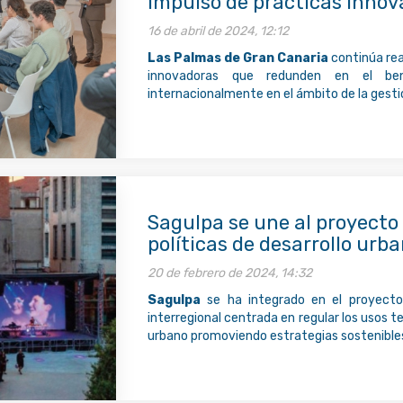
impulso de prácticas innov
16 de abril de 2024, 12:12
Las Palmas de Gran Canaria
continúa rea
innovadoras que redunden en el ben
internacionalmente en el ámbito de la gesti
Sagulpa se une al proyecto
políticas de desarrollo urb
20 de febrero de 2024, 14:32
Sagulpa
se ha integrado en el proyect
interregional centrada en regular los usos t
urbano promoviendo estrategias sostenibles