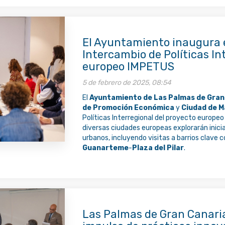
El Ayuntamiento inaugura e
Intercambio de Políticas In
europeo IMPETUS
5 de febrero de 2025, 08:54
El
Ayuntamiento de Las Palmas de Gran
de Promoción Económica
y
Ciudad de M
Políticas Interregional del proyecto europe
diversas ciudades europeas explorarán inicia
urbanos, incluyendo visitas a barrios clave
Guanarteme
-
Plaza del Pilar
.
Las Palmas de Gran Canaria 