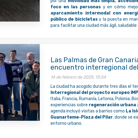
por una
movilidad más limpia, accesibl
foco en las personas
y en cómo mejora
aparcamiento intermodal con energí
público de bicicletas
y la puesta en marc
para facilitar una ciudad más ágil, saludable
Las Palmas de Gran Canaria 
encuentro interregional d
14 de febrero de 2025, 13:54
La ciudad ha acogido durante tres días el t
Interregional del proyecto europeo I
Italia, Francia, Rumanía, Letonia, Polonia,
experiencias sobre
regeneración urbana
agenda incluyó visitas a barrios como
La Is
Guanarteme-Plaza del Pilar
, donde se ex
entorno urbano.