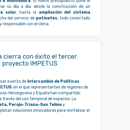
e e innovadora
. El nuevo presupuesto pone el
r su día a día: desde la construcción de un
a solar
, hasta la
ampliación del sistema
ha del servicio de
patinetes
, todo conectado
 y responsable con el clima.
cierra con éxito el tercer
el proyecto IMPETUS
ercer evento de
Intercambio de Políticas
MPETUS
, en el que representantes de regiones de
 Bosnia-Herzegovina y España han compartido
a través del uso temporal de espacios. La
leta, Perojo-Triana-San Telmo
y
ploran soluciones innovadoras para revitalizar el