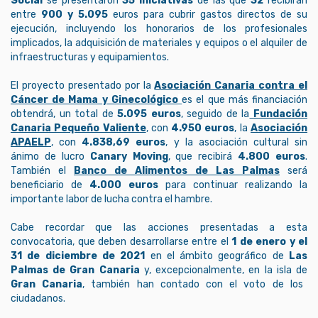
Social
se presentaron
35 iniciativas
de las que
32
recibirán
entre
900 y 5.095
euros para cubrir gastos directos de su
ejecución, incluyendo los honorarios de los profesionales
implicados, la adquisición de materiales y equipos o el alquiler de
infraestructuras y equipamientos.
El proyecto presentado por la
Asociación Canaria contra el
Cáncer de Mama y Ginecológico
es el que más financiación
obtendrá, un total de
5.095 euros
, seguido de la
Fundación
Canaria Pequeño Valiente
, con
4.950 euros
, la
Asociación
APAELP
, con
4.838,69 euros
, y la asociación cultural sin
ánimo de lucro
Canary Moving
, que recibirá
4.800 euros
.
También el
Banco de Alimentos de Las Palmas
será
beneficiario de
4.000 euros
para continuar realizando la
importante labor de lucha contra el hambre.
Cabe recordar que las acciones presentadas a esta
convocatoria, que deben desarrollarse entre el
1 de enero y el
31 de diciembre de 2021
en el ámbito geográfico de
Las
Palmas de Gran Canaria
y, excepcionalmente, en la isla de
Gran Canaria
, también han contado con el voto de los
ciudadanos.