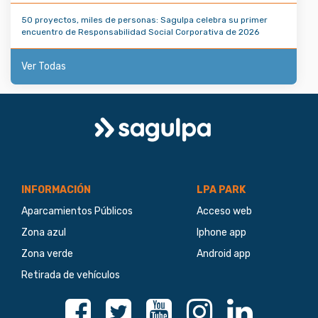
50 proyectos, miles de personas: Sagulpa celebra su primer
encuentro de Responsabilidad Social Corporativa de 2026
Ver Todas
Logo
Sagulpa
INFORMACIÓN
LPA PARK
Aparcamientos Públicos
Acceso web
Zona azul
Iphone app
Zona verde
Android app
Retirada de vehículos
Facebook
Twitter
Youtube
Instagram
Linkedin