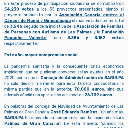
En este proceso de participación ciudadana se contabilizaron
54.230 votos
a los 35 proyectos presentados, siendo el
proyecto propuesto por la
Asociación Canaria contra el
Cáncer de Mama y Ginecológico
el más votado con un total
de
3.546
, seguido de la iniciativa de la
Asociación de Familias
de Personas con Autismo de Las Palmas
y la
Fundación
Pequeño Valiente
, con
3.386 y 3.152 votos
respectivamente.
Este año, mayor compromiso social
La pandemia sanitaria y la consecuente crisis económica
impidieron que se pudieran convocar estas ayudas en el año
2020, por lo que el
Consejo de Administración de SAGULPA
no solo decidió mantener para esta tercera convocatoria la
misma partida que en la anterior,
70.000 euros
, sino que
además añadió una aportación adicional de
26.739 euros
.
En palabras del concejal de Movilidad de Ayuntamiento de Las
Palmas de Gran Canaria,
José Eduardo Ramírez
, "un año más,
SAGULPA
ha renovado su compromiso con la sociedad de
Las
Palmas de Gran Canaria
”. De esta manera, “cuando los