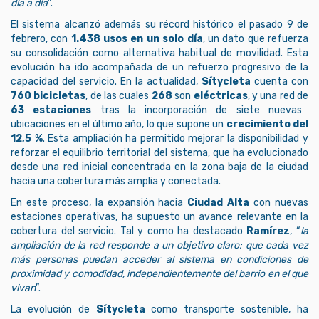
día a día
”.
El sistema alcanzó además su récord histórico el pasado 9 de
febrero, con
1.438 usos en un solo día
, un dato que refuerza
su consolidación como alternativa habitual de movilidad. Esta
evolución ha ido acompañada de un refuerzo progresivo de la
capacidad del servicio. En la actualidad,
Sítycleta
cuenta con
760 bicicletas
, de las cuales
268
son
eléctricas
, y una red de
63 estaciones
tras la incorporación de siete nuevas
ubicaciones en el último año, lo que supone un
crecimiento del
12,5 %
. Esta ampliación ha permitido mejorar la disponibilidad y
reforzar el equilibrio territorial del sistema, que ha evolucionado
desde una red inicial concentrada en la zona baja de la ciudad
hacia una cobertura más amplia y conectada.
En este proceso, la expansión hacia
Ciudad Alta
con nuevas
estaciones operativas, ha supuesto un avance relevante en la
cobertura del servicio. Tal y como ha destacado
Ramírez
, “
la
ampliación de la red responde a un objetivo claro: que cada vez
más personas puedan acceder al sistema en condiciones de
proximidad y comodidad, independientemente del barrio en el que
vivan
”.
La evolución de
Sítycleta
como transporte sostenible, ha