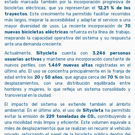
estado marcada también por la incorporación progresiva de
bicicletas eléctricas, que ya representan el
12,21 % de los
trayectos
. Este crecimiento ha permitido facilitar recorridos
más largos, mejorar la accesibilidad y adaptar el servicio a una
mayor diversidad de usos. La reciente incorporación de
70
nuevas bicicletas eléctricas
refuerza esta línea de trabajo,
mejorando la capacidad operativa del sistema y su respuesta
ante una demanda creciente.
Actualmente,
Sítycleta
cuenta con
3.246 personas
usuarias activas
y mantiene una incorporación constante de
nuevos perfiles, con
1.469 nuevas altas
registradas en el
último año. El uso se concentra principalmente en la franja de
edad entre los
20
y
50 años
, que agrupa cerca del
70 %
de los
desplazamientos, con una distribución equilibrada entre
hombres y mujeres, lo que refleja un sistema consolidado y
transversal en la ciudad.
El impacto del sistema se extiende también al ámbito
ambiental. En el último año, el uso de
Sítycleta
ha permitido
evitar la emisión de
229 toneladas de CO₂
, contribuyendo a
una movilidad más limpia y eficiente. Este volumen equivale a
miles de desplazamientos que se realizan sin recurrir al vehículo
privado, reforzando el papel de la bicicleta pública dentro del