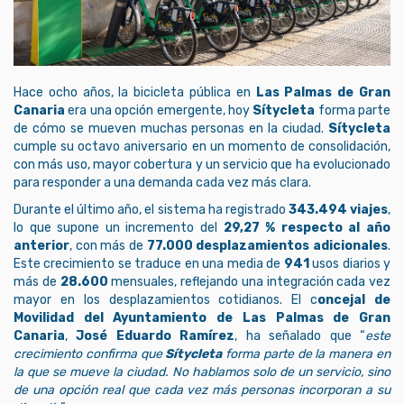
Hace ocho años, la bicicleta pública en
Las Palmas de Gran
Canaria
era una opción emergente, hoy
Sítycleta
forma parte
de cómo se mueven muchas personas en la ciudad.
Sítycleta
cumple su octavo aniversario en un momento de consolidación,
con más uso, mayor cobertura y un servicio que ha evolucionado
para responder a una demanda cada vez más clara.
Durante el último año, el sistema ha registrado
343.494 viajes
,
lo que supone un incremento del
29,27 % respecto al año
anterior
, con más de
77.000 desplazamientos adicionales
.
Este crecimiento se traduce en una media de
941
usos diarios y
más de
28.600
mensuales, reflejando una integración cada vez
mayor en los desplazamientos cotidianos. El c
oncejal de
Movilidad del Ayuntamiento de Las Palmas de Gran
Canaria
,
José Eduardo Ramírez
, ha señalado que “
este
crecimiento confirma que
Sítycleta
forma parte de la manera en
la que se mueve la ciudad. No hablamos solo de un servicio, sino
de una opción real que cada vez más personas incorporan a su