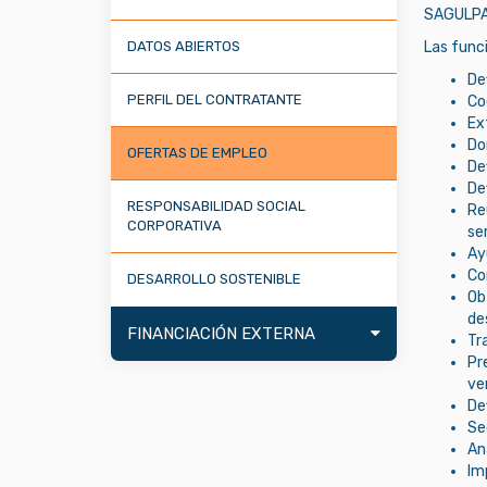
SAGULPA S
DATOS ABIERTOS
Las funci
De
PERFIL DEL CONTRATANTE
Co
Ext
Do
OFERTAS DE EMPLEO
De
Def
RESPONSABILIDAD SOCIAL
Re
CORPORATIVA
ser
Ay
Co
DESARROLLO SOSTENIBLE
Ob
de
FINANCIACIÓN EXTERNA
Tr
Pr
ve
De
Se
An
Im