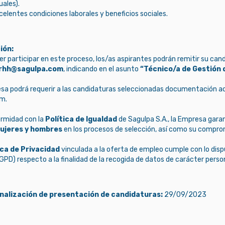
uales).
celentes condiciones laborales y beneficios sociales.
ión:
r participar en este proceso, los/as aspirantes podrán remitir su cand
rhh@sagulpa.com
, indicando en el asunto
“Técnico/a de Gestión d
sa podrá requerir a las candidaturas seleccionadas documentación acr
um.
rmidad con la
Política de Igualdad
de Sagulpa S.A., la Empresa garan
ujeres y hombres
en los procesos de selección, así como su comprom
ica de Privacidad
vinculada a la oferta de empleo cumple con lo dis
PD) respecto a la finalidad de la recogida de datos de carácter person
inalización de presentación de candidaturas:
29/09/2023