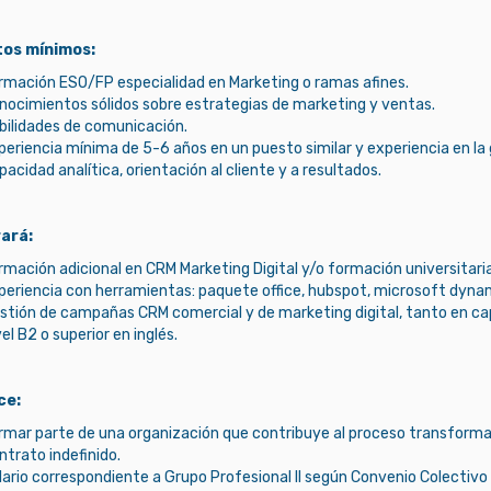
tos mínimos:
rmación ESO/FP especialidad en Marketing o ramas afines.
nocimientos sólidos sobre estrategias de marketing y ventas.
bilidades de comunicación.
periencia mínima de 5-6 años en un puesto similar y experiencia en la 
pacidad analítica, orientación al cliente y a resultados.
rará:
rmación adicional en CRM Marketing Digital y/o formación universitaria 
periencia con herramientas: paquete office, hubspot, microsoft dyna
stión de campañas CRM comercial y de marketing digital, tanto en cap
el B2 o superior en inglés.
ce:
rmar parte de una organización que contribuye al proceso transformad
ntrato indefinido.
lario correspondiente a Grupo Profesional II según Convenio Colectiv