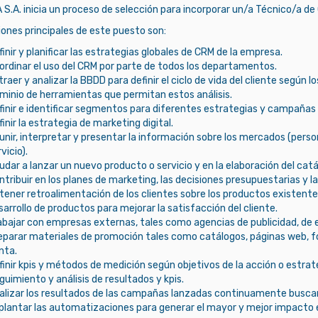
.A. inicia un proceso de selección para incorporar un/a Técnico/a de 
ones principales de este puesto son:
finir y planificar las estrategias globales de CRM de la empresa.
ordinar el uso del CRM por parte de todos los departamentos.
raer y analizar la BBDD para definir el ciclo de vida del cliente según lo
minio de herramientas que permitan estos análisis.
finir e identificar segmentos para diferentes estrategias y campañas
inir la estrategia de marketing digital.
unir, interpretar y presentar la información sobre los mercados (per
vicio).
udar a lanzar un nuevo producto o servicio y en la elaboración del cat
ntribuir en los planes de marketing, las decisiones presupuestarias y 
tener retroalimentación de los clientes sobre los productos existente
sarrollo de productos para mejorar la satisfacción del cliente.
abajar con empresas externas, tales como agencias de publicidad, de 
eparar materiales de promoción tales como catálogos, páginas web, fo
nta.
finir kpis y métodos de medición según objetivos de la acción o estrat
guimiento y análisis de resultados y kpis.
alizar los resultados de las campañas lanzadas continuamente buscan
plantar las automatizaciones para generar el mayor y mejor impacto en