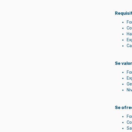
Requisi
Fo
Co
Ha
Ex
Ca
Se valo
Fo
Ex
Ge
Niv
Se ofre
Fo
Co
Sa