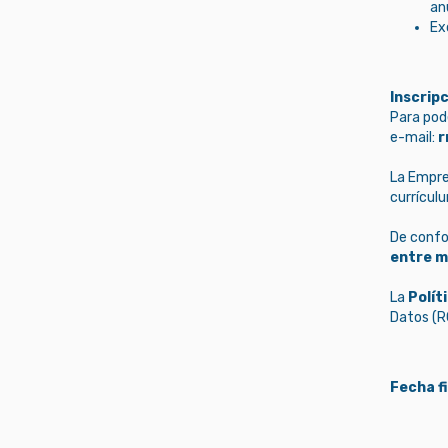
an
Ex
Inscripc
Para pode
e-mail:
r
La Empre
currícul
De confo
entre m
La
Polít
Datos (RG
Fecha f