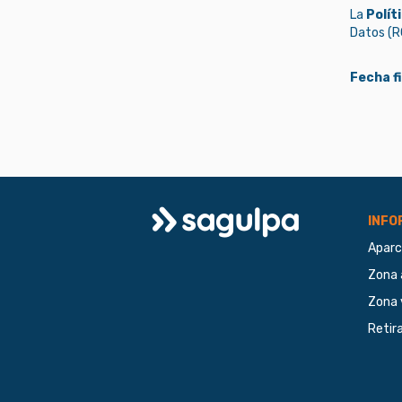
La
Polít
Datos (RG
Fecha f
Logo
INFO
Aparc
Sagulpa
Zona 
Zona 
Retir