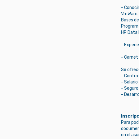
- Conoci
VmWare. 
Bases de 
Programa
HP Data 
- Experi
- Carnet 
Se ofrec
- Contrat
- Salari
- Seguro
- Desarro
Inscripc
Para pode
document
en el as