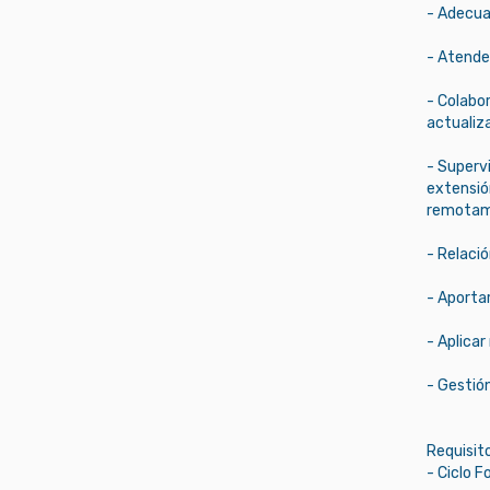
- Adecuar
- Atender
- Colabor
actualiz
- Supervi
extensión
remotame
- Relaci
- Aportar
- Aplica
- Gestió
Requisit
- Ciclo F