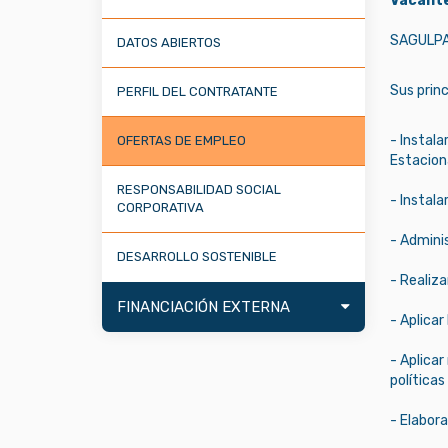
Vacante
SAGULPA 
DATOS ABIERTOS
Sus princ
PERFIL DEL CONTRATANTE
- Instala
OFERTAS DE EMPLEO
Estacion
RESPONSABILIDAD SOCIAL
- Instala
CORPORATIVA
- Adminis
DESARROLLO SOSTENIBLE
- Realiza
FINANCIACIÓN EXTERNA
- Aplica
- Aplicar
políticas
- Elabor