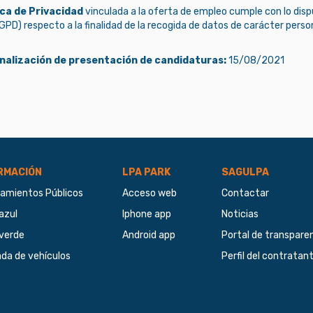
ica de Privacidad
vinculada a la oferta de empleo cumple con lo dis
PD) respecto a la finalidad de la recogida de datos de carácter person
inalización de presentación de candidaturas:
15/08/2021
RMACIÓN
LPA PARK
SAGULPA
amientos Públicos
Acceso web
Contactar
azul
Iphone app
Noticias
verde
Android app
Portal de transpare
ada de vehículos
Perfil del contratan