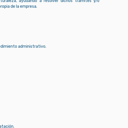
aturaleza, ayudando a resolver dichos trámites y/o
propia de la empresa.
edimiento administrativo.
atación.