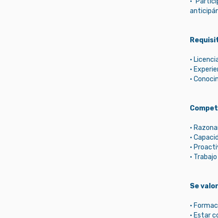
• Partic
anticipán
Requisi
• Licenci
• Experie
• Conoci
Compet
• Razona
• Capacid
• Proacti
• Trabajo
Se valo
• Formac
• Estar c