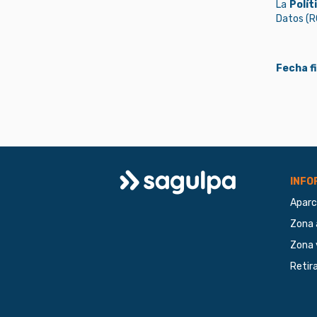
La
Polít
Datos (RG
Fecha f
Logo
INFO
Aparc
Sagulpa
Zona 
Zona 
Retir