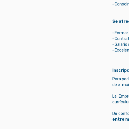
• Conoci
Se ofre
• Formar
• Contrat
• Salari
• Excelen
Inscripc
Para pode
de e-mai
La Empre
currículu
De conf
entre m