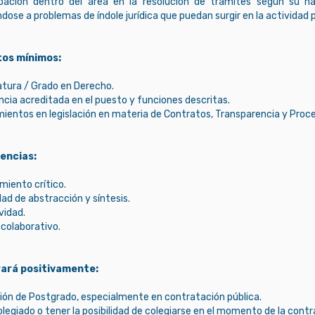
ipación dentro del área en la resolución de trámites según su n
dose a problemas de índole jurídica que puedan surgir en la actividad 
tos mínimos:
atura / Grado en Derecho.
ncia acreditada en el puesto y funciones descritas.
mientos en legislación en materia de Contratos, Transparencia y Proc
encias:
miento crítico.
ad de abstracción y síntesis.
vidad.
 colaborativo.
rará positivamente:
ión de Postgrado, especialmente en contratación pública.
olegiado o tener la posibilidad de colegiarse en el momento de la contr