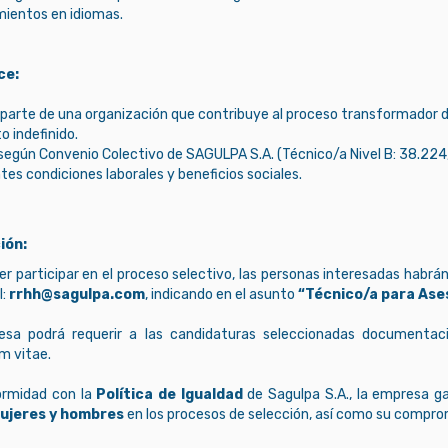
mientos en idiomas.
ce:
 parte de una organización que contribuye al proceso transformador d
o indefinido.
o según Convenio Colectivo de SAGULPA S.A. (Técnico/a Nivel B: 38.224
tes condiciones laborales y beneficios sociales.
ión:
r participar en el proceso selectivo, las personas interesadas habrán
l:
rrhh@sagulpa.com
, indicando en el asunto
“Técnico/a para Ases
sa podrá requerir a las candidaturas seleccionadas documentaci
m vitae.
ormidad con la
Política de Igualdad
de Sagulpa S.A., la empresa g
ujeres y hombres
en los procesos de selección, así como su comprom