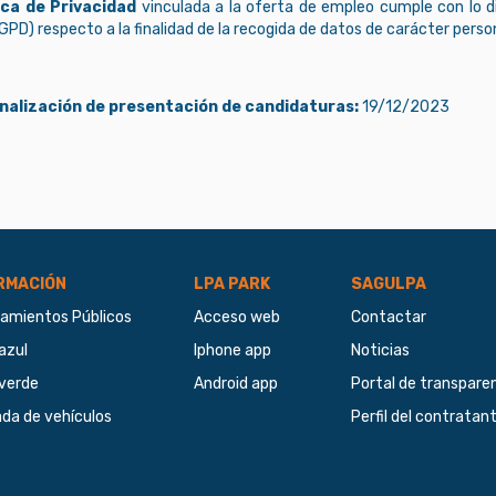
ica de Privacidad
vinculada a la oferta de empleo cumple con lo 
PD) respecto a la finalidad de la recogida de datos de carácter person
inalización de presentación de candidaturas:
19/12/2023
RMACIÓN
LPA PARK
SAGULPA
amientos Públicos
Acceso web
Contactar
azul
Iphone app
Noticias
verde
Android app
Portal de transpare
ada de vehículos
Perfil del contratan