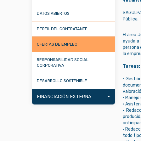
Vacante
SAGULPA S
DATOS ABIERTOS
Pública.
PERFIL DEL CONTRATANTE
El área J
ayuda a 
OFERTAS DE EMPLEO
persona 
la empres
RESPONSABILIDAD SOCIAL
CORPORATIVA
Tareas:
• Gestió
DESARROLLO SOSTENIBLE
document
valoració
FINANCIACIÓN EXTERNA
• Manejo 
• Asisten
• Redacc
producid
anticipa
• Redacc
todo tipo