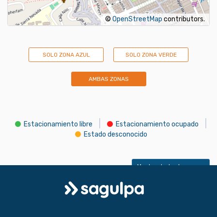
©
OpenStreetMap
contributors.
SOLO ZONA AZUL
SOLO ZONA VERDE
AMBAS ZONAS
|
|
Estacionamiento libre
Estacionamiento ocupado
Estado desconocido
Mostrar todas las zonas
Logo