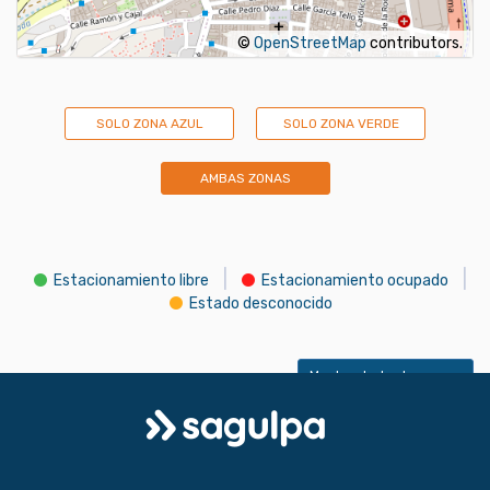
©
OpenStreetMap
contributors.
SOLO ZONA AZUL
SOLO ZONA VERDE
AMBAS ZONAS
|
|
Estacionamiento libre
Estacionamiento ocupado
Estado desconocido
Mostrar todas las zonas
Logo