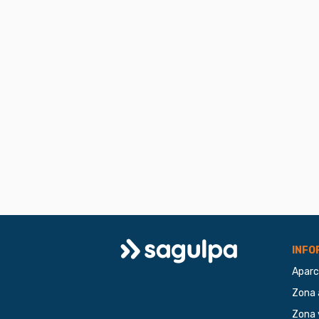
Logo
INFO
Aparc
Sagulpa
Zona 
Zona 