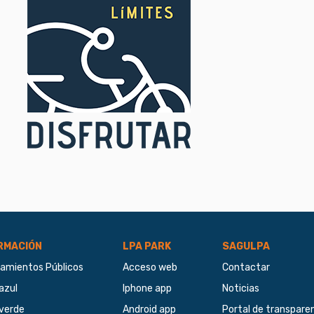
RMACIÓN
LPA PARK
SAGULPA
amientos Públicos
Acceso web
Contactar
azul
Iphone app
Noticias
verde
Android app
Portal de transpare