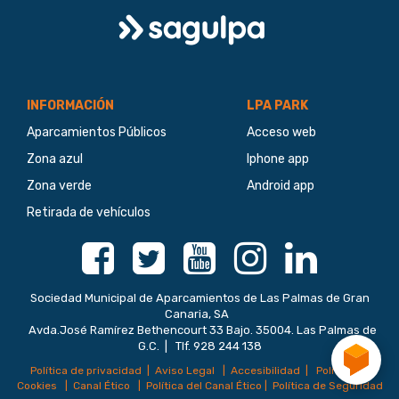
Logo
Ocupación:
80
%
Sagulpa
INFORMACIÓN
LPA PARK
Aparcamientos Públicos
Acceso web
Zona azul
Iphone app
Zona verde
Android app
Retirada de vehículos
Facebook
Twitter
Youtube
Instagram
Linkedin
Sociedad Municipal de Aparcamientos de Las Palmas de Gran
Canaria, SA
Avda.José Ramírez Bethencourt 33 Bajo. 35004. Las Palmas de
G.C. | Tlf. 928 244 138
Política de privacidad
|
Aviso Legal
|
Accesibilidad
|
Política de
Cookies
|
Canal Ético
|
Política del Canal Ético
|
Política de Seguridad