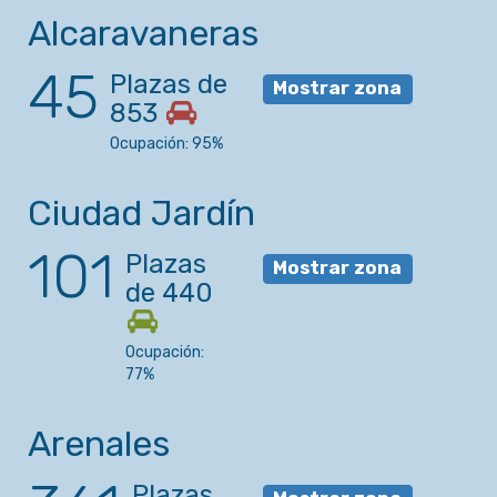
Alcaravaneras
45
Plazas de
Mostrar zona
853
Ocupación: 95%
Ciudad Jardín
101
Plazas
Mostrar zona
de 440
Ocupación:
77%
Arenales
Plazas