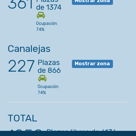
361
Mostrar zona
de 1374
Ocupación:
74%
Canalejas
227
Plazas
Mostrar zona
de 866
Ocupación:
74%
TOTAL
1250
Plazas libres de
6136