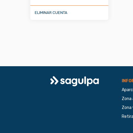
ELIMINAR CUENTA
Logo
INFO
Aparc
Sagulpa
Zona 
Zona 
Retir