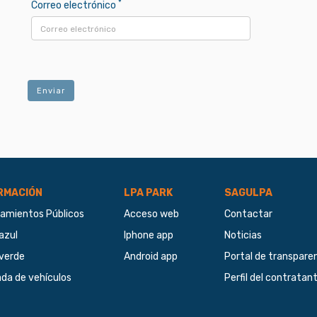
*
Correo electrónico
Enviar
RMACIÓN
LPA PARK
SAGULPA
amientos Públicos
Acceso web
Contactar
azul
Iphone app
Noticias
verde
Android app
Portal de transpare
ada de vehículos
Perfil del contratan